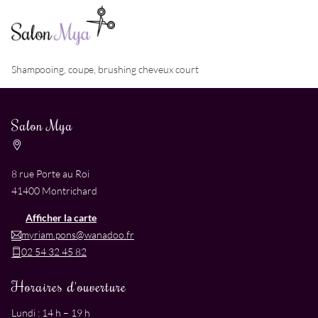
Shampooing, coupe, brushing cheveux court
Salon Mya
8 rue Porte au Roi
41400 Montrichard
Afficher la carte
myriam.pons@wanadoo.fr
02 54 32 45 82
Horaires d'ouverture
Lundi : 14 h – 19 h